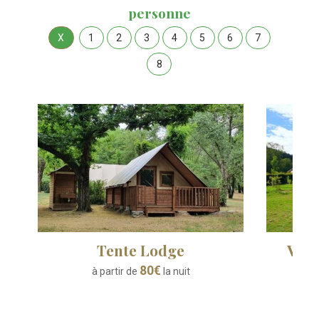
personne
X
1
2
3
4
5
6
7
8
Tente Lodge
Vill
80
€
à partir de
la nuit