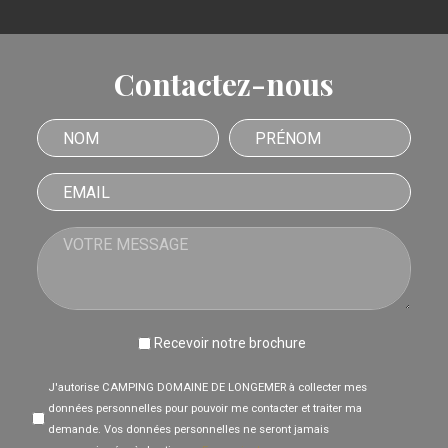
Contactez-nous
Nom
Prénom
Email
Votre message
Recevoir notre brochure
J'autorise CAMPING DOMAINE DE LONGEMER à collecter mes
données personnelles pour pouvoir me contacter et traiter ma
demande. Vos données personnelles ne seront jamais