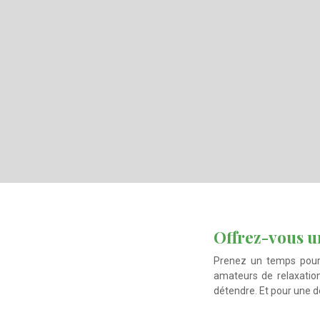
Offrez-vous
Prenez un temps pour vous pendant vos vacances. Le hammam, véritable soin de beauté à l’orientale, ravit les
amateurs de relaxatio
détendre. Et pour une d