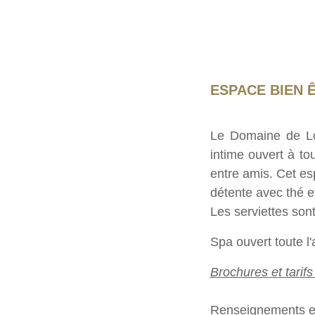
ESPACE BIEN 
Le Domaine de Longemer vous propose un espace de détente et de bien être unique et
intime ouvert à to
entre amis. Cet es
détente avec thé et
Les serviettes sont
Spa ouvert toute 
Brochures et tarif
Renseignements e