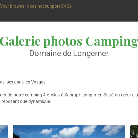
Your browser does not support SVGs
Galerie photos Campin
Domaine de Longemer
des lacs dans les Vosges…
ivers de notre camping 4 étoiles à Xonrupt-Longemer. Situé au cœur d’
si reposant que dynamique.